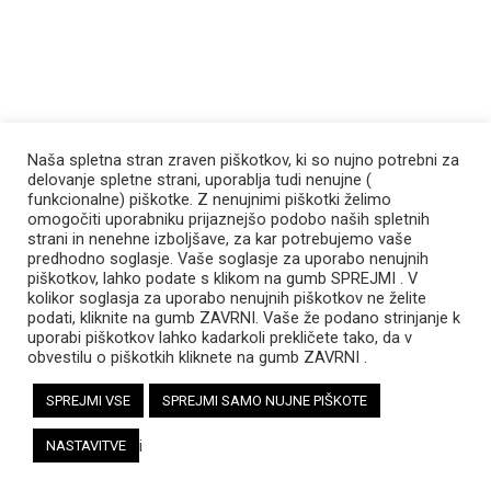
Naša spletna stran zraven piškotkov, ki so nujno potrebni za
delovanje spletne strani, uporablja tudi nenujne (
funkcionalne) piškotke. Z nenujnimi piškotki želimo
omogočiti uporabniku prijaznejšo podobo naših spletnih
strani in nenehne izboljšave, za kar potrebujemo vaše
predhodno soglasje. Vaše soglasje za uporabo nenujnih
piškotkov, lahko podate s klikom na gumb SPREJMI . V
kolikor soglasja za uporabo nenujnih piškotkov ne želite
podati, kliknite na gumb ZAVRNI. Vaše že podano strinjanje k
uporabi piškotkov lahko kadarkoli prekličete tako, da v
obvestilu o piškotkih kliknete na gumb ZAVRNI .
SPREJMI VSE
SPREJMI SAMO NUJNE PIŠKOTE
i
NASTAVITVE