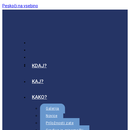
Peskoči na vsebino
KDAJ?
KAJ?
KAKO?
Galerija
Novice
Priložnosti zate