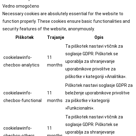
Vedno omogočeno
Necessary cookies are absolutely essential for the website to
function properly. These cookies ensure basic functionalities and
security features of the website, anonymously.
Piškotek
Trajanje
Opis
Ta piškotek nastavi vtičnik za
soglasje GDPR. Piškotek se
cookielawinfo-
11
uporablja za shranjevanje
checbox-analytics
months
uporabnikove privolitve za
piškotke v kategoriji »Analitika«.
Piškotek nastavi soglasje GDPR za
cookielawinfo-
11
beleženje uporabnikove privolitve
checbox-functional
months
za piškotke v kategoriji
»Funkcionalni«.
Ta piškotek nastavi vtičnik za
soglasje GDPR. Piškotek se
cookielawinfo-
11
uporablja za shranjevanje
checbox-others
months