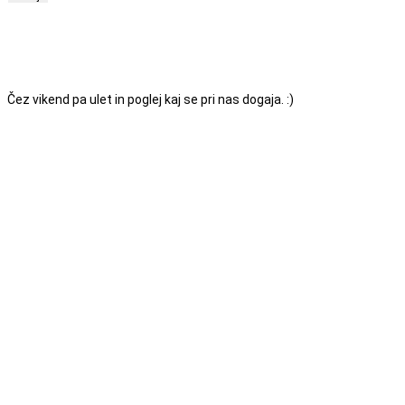
ODPRTI SMO OD PONEDELJKA DO PETKA
MED
7.00 IN 18.00. SE VIDIMO!
Čez vikend pa ulet in poglej kaj se pri nas dogaja. :)