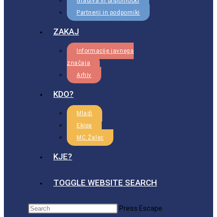
Gradiva in pripomočki
Partnerji in podporniki
ZAKAJ
Informacije javnega
značaja
Arhiv
KDO?
Mladi
Ekipa
MC Žalec
KJE?
TOGGLE WEBSITE SEARCH
Press Escape