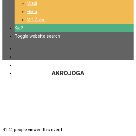
Mladi
Ekipa
MC Žalec
Kje?
Toggle website search
AKROJOGA
41
41 people viewed this event.