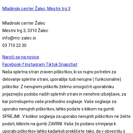
Mladinski center Žalec, Mestni trg 3
Mladinski center Žalec
Mestni trg 3, 3310 Žalec
info@mc-zalec.si
03 710 22 30
Naroči se na novice
Facebook-f
Instagram
Tiktok
Snapchat
Naša spletna stran zraven piškotkov, ki so nujno potrebni za
delovanje spletne strani, uporablja tudi nenujne ( funkcionalne)
piškotke. Z nenujnimi piškotki želimo omogočiti uporabniku
prijaznejšo podobo naših spletnih strani in nenehne izboljšave, za
kar potrebujemo vaše predhodno soglasje. Vaše soglasje za
uporabo nenujnih piškotkov, lahko podate s klikom na gumb
SPREJMI . V kolikor soglasja za uporabo nenujnih piškotkov ne želite
podati, kliknite na gumb ZAVRNI. Vaše že podano strinjanje k
uporabi piškotkov lahko kadarkoli prekličete tako, da v obvestilu o