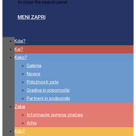
to close the search panel.
MENI
ZAPRI
Kdaj?
Kaj?
Kako?
Galerija
Novice
Priložnosti zate
Gradiva in pripomočki
Partnerji in podporniki
Zakaj
Informacije javnega značaja
Arhiv
Kdo?