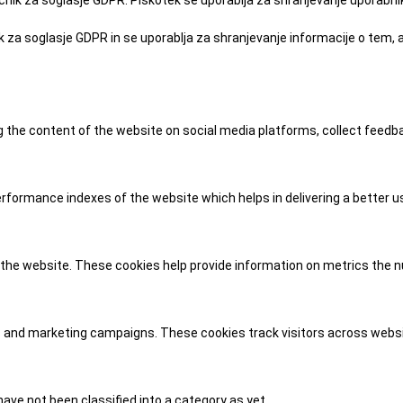
čnik za soglasje GDPR. Piškotek se uporablja za shranjevanje uporabniko
k za soglasje GDPR in se uporablja za shranjevanje informacije o tem, ali
ng the content of the website on social media platforms, collect feedb
ormance indexes of the website which helps in delivering a better use
the website. These cookies help provide information on metrics the num
ds and marketing campaigns. These cookies track visitors across websi
ave not been classified into a category as yet.