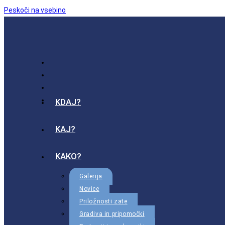
Peskoči na vsebino
KDAJ?
KAJ?
KAKO?
Galerija
Novice
Priložnosti zate
Gradiva in pripomočki