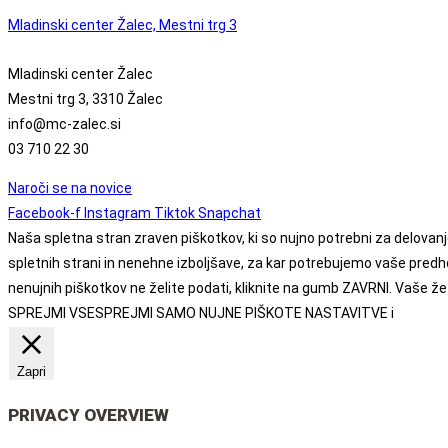
Mladinski center Žalec, Mestni trg 3
Mladinski center Žalec
Mestni trg 3, 3310 Žalec
info@mc-zalec.si
03 710 22 30
Naroči se na novice
Facebook-f
Instagram
Tiktok
Snapchat
Naša spletna stran zraven piškotkov, ki so nujno potrebni za delovanj
spletnih strani in nenehne izboljšave, za kar potrebujemo vaše pred
nenujnih piškotkov ne želite podati, kliknite na gumb ZAVRNI. Vaše že 
SPREJMI VSE
SPREJMI SAMO NUJNE PIŠKOTE
NASTAVITVE
i
Zapri
PRIVACY OVERVIEW