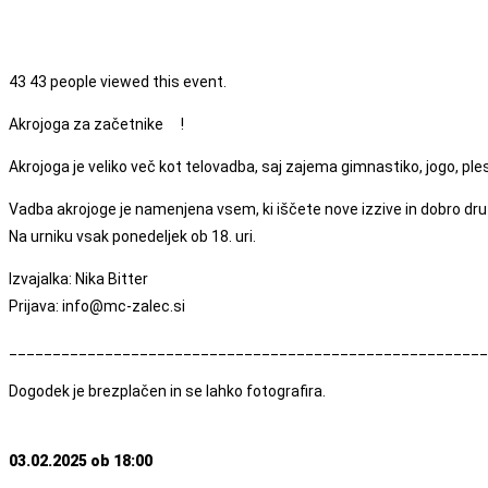
43
43 people viewed this event.
Akrojoga za začetnike
!
Akrojoga je veliko več kot telovadba, saj zajema gimnastiko, jogo, ple
Vadba akrojoge je namenjena vsem, ki iščete nove izzive in dobro družb
Na urniku vsak ponedeljek ob 18. uri.
Izvajalka: Nika Bitter
Prijava: info@mc-zalec.si
_______________________________________________________
Dogodek je brezplačen in se lahko fotografira.
03.02.2025 ob 18:00