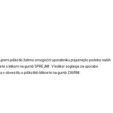
enujnimi piškotki želimo omogočiti uporabniku prijaznejšo podobo naših
date s klikom na gumb SPREJMI . V kolikor soglasja za uporabo
da v obvestilu o piškotkih kliknete na gumb ZAVRNI .