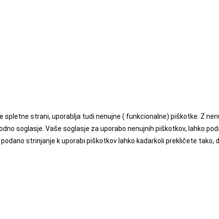
e spletne strani, uporablja tudi nenujne ( funkcionalne) piškotke. Z n
hodno soglasje. Vaše soglasje za uporabo nenujnih piškotkov, lahko po
podano strinjanje k uporabi piškotkov lahko kadarkoli prekličete tako, 