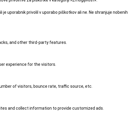
ve privolitve za piškotke v kategoriji »Zmogljivost«.
 je uporabnik privolil v uporabo piškotkov ali ne. Ne shranjuje nobenih
acks, and other third-party features.
r experience for the visitors.
ber of visitors, bounce rate, traffic source, etc.
tes and collect information to provide customized ads.