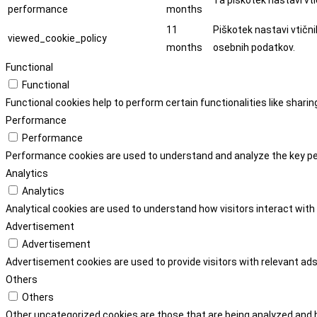
Ta piškotek nastavi vti
performance
months
11
Piškotek nastavi vtični
viewed_cookie_policy
months
osebnih podatkov.
Functional
Functional
Functional cookies help to perform certain functionalities like shari
Performance
Performance
Performance cookies are used to understand and analyze the key perf
Analytics
Analytics
Analytical cookies are used to understand how visitors interact with 
Advertisement
Advertisement
Advertisement cookies are used to provide visitors with relevant a
Others
Others
Other uncategorized cookies are those that are being analyzed and h