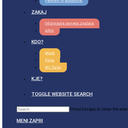
Partnerji in podporniki
ZAKAJ
Informacije javnega značaja
Arhiv
KDO?
Mladi
Ekipa
MC Žalec
KJE?
TOGGLE WEBSITE SEARCH
Press Escape to close the sear
MENI
ZAPRI