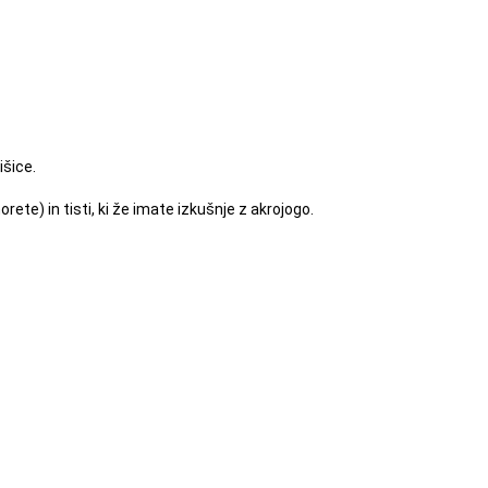
išice.
ete) in tisti, ki že imate izkušnje z akrojogo.