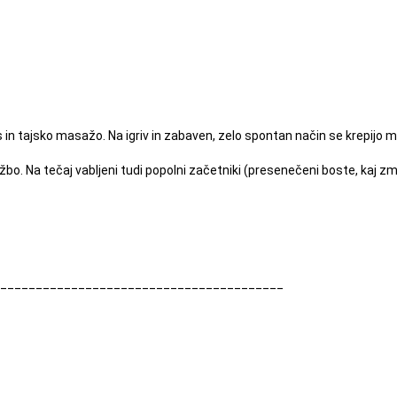
s in tajsko masažo. Na igriv in zabaven, zelo spontan način se krepijo m
o. Na tečaj vabljeni tudi popolni začetniki (presenečeni boste, kaj zmor
________________________________________