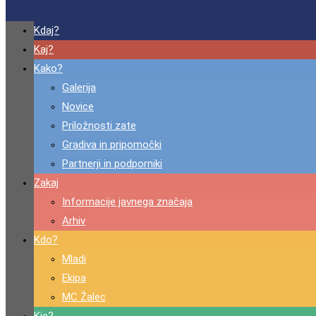
Kdaj?
Kaj?
Kako?
Galerija
Novice
Priložnosti zate
Gradiva in pripomočki
Partnerji in podporniki
Zakaj
Informacije javnega značaja
Arhiv
Kdo?
Mladi
Ekipa
MC Žalec