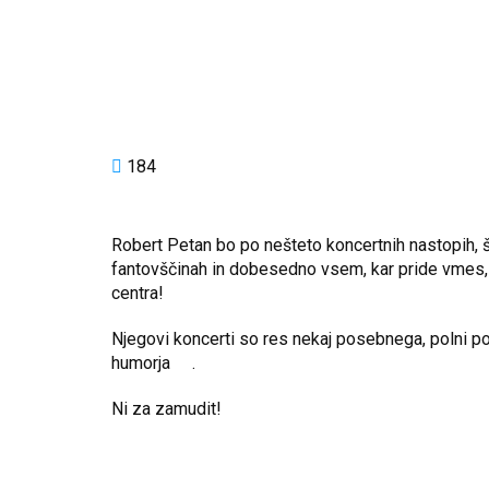
184
Robert Petan bo po nešteto koncertnih nastopih, špi
fantovščinah in dobesedno vsem, kar pride vmes, 
centra!
Njegovi koncerti so res nekaj posebnega, polni po
humorja
.
Ni za zamudit!