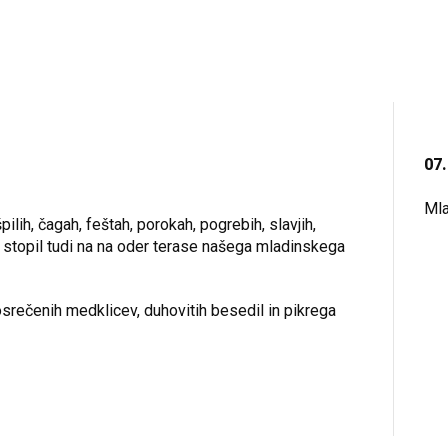
07.
Mla
lih, čagah, feštah, porokah, pogrebih, slavjih,
stopil tudi na na oder terase našega mladinskega
srečenih medklicev, duhovitih besedil in pikrega