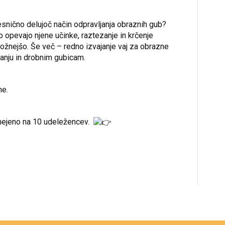
resnično delujoč način odpravljanja obraznih gub?
o opevajo njene učinke, raztezanje in krčenje
ožnejšo. Še več – redno izvajanje vaj za obrazne
šanju in drobnim gubicam.
ne.
omejeno na 10 udeležencev.