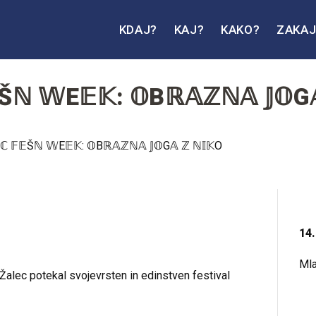
KDAJ?
KAJ?
KAKO?
ZAKA
Šℕ 𝕎E𝔼𝕂: 𝕆Bℝ𝔸ℤℕ𝔸 𝕁𝕆G
14.
Mla
Žalec potekal svojevrsten in edinstven festival