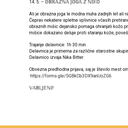
14. 5. – 𝕆Bℝ𝔸ℤℕ𝔸 𝕁𝕆G𝔸 ℤ ℕ𝕀𝕂O
Ali je obrazna joga le modna muha zadnjih let ali 
Čeprav nekatere spletne vplivnice včasih pretiran
obraznih mišic dejansko pomaga ohranjati kožo pr
mišice dokazano deluje proti staranju kože, pove
Trajanje delavnice: 1h 30 min.
Delavnica je primerna za različne starostne skupi
Delavnico izvaja Nika Bitter.
Obvezna predhodna prijava, saj je število mest 
https://forms.gle/5GBkCb3DX9anUoZG6
𝕍𝔸B𝕃𝕁𝔼ℕ𝕀!