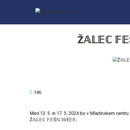
Ž𝔸𝕃𝔼ℂ 𝔽
146
Med 13. 5. in 17. 5. 2024 bo v Mladinskem centru 
Ž𝔸𝕃𝔼ℂ 𝔽𝔼Šℕ 𝕎E𝔼𝕂.