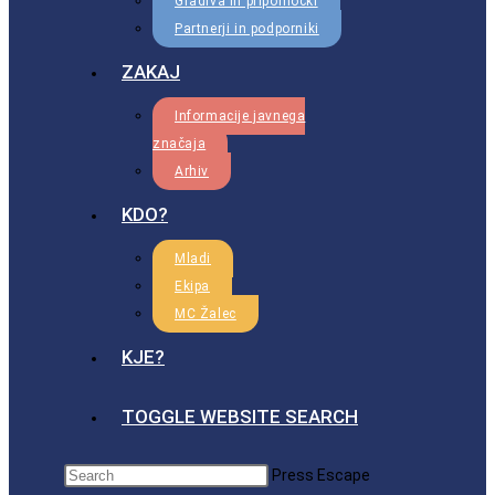
Gradiva in pripomočki
Partnerji in podporniki
ZAKAJ
Informacije javnega
značaja
Arhiv
KDO?
Mladi
Ekipa
MC Žalec
KJE?
TOGGLE WEBSITE SEARCH
Press Escape