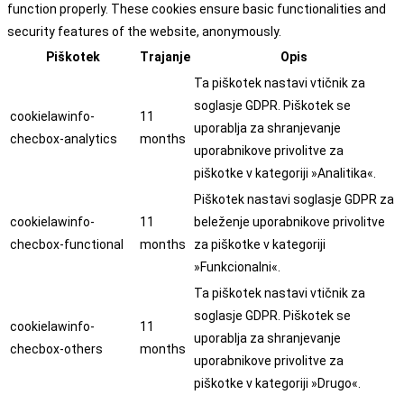
function properly. These cookies ensure basic functionalities and
security features of the website, anonymously.
Piškotek
Trajanje
Opis
Ta piškotek nastavi vtičnik za
soglasje GDPR. Piškotek se
cookielawinfo-
11
uporablja za shranjevanje
checbox-analytics
months
uporabnikove privolitve za
piškotke v kategoriji »Analitika«.
Piškotek nastavi soglasje GDPR za
cookielawinfo-
11
beleženje uporabnikove privolitve
checbox-functional
months
za piškotke v kategoriji
»Funkcionalni«.
Ta piškotek nastavi vtičnik za
soglasje GDPR. Piškotek se
cookielawinfo-
11
uporablja za shranjevanje
checbox-others
months
uporabnikove privolitve za
piškotke v kategoriji »Drugo«.