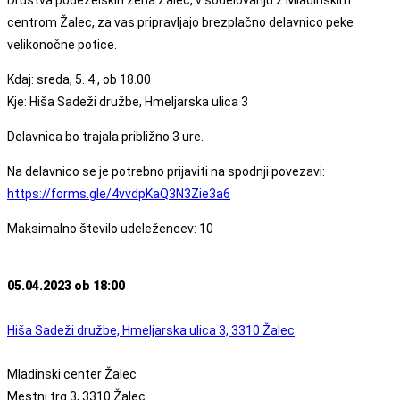
centrom Žalec, za vas pripravljajo brezplačno delavnico peke
velikonočne potice.
Kdaj: sreda, 5. 4., ob 18.00
Kje: Hiša Sadeži družbe, Hmeljarska ulica 3
Delavnica bo trajala približno 3 ure.
Na delavnico se je potrebno prijaviti na spodnji povezavi:
https://forms.gle/4vvdpKaQ3N3Zie3a6
Maksimalno število udeležencev: 10
05.04.2023 ob 18:00
Hiša Sadeži družbe, Hmeljarska ulica 3, 3310 Žalec
Mladinski center Žalec
Mestni trg 3, 3310 Žalec