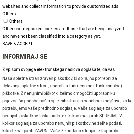
websites and collect information to provide customized ads.
Others
Others
Other uncategorized cookies are those that are being analyzed
and have not been classified into a category as yet.
SAVE & ACCEPT
INFORMIRAJ SE
Z vpisom svojega elektronskega naslova soglašate, da vas
obveščamo o naših dogodkih, prireditvah in programih. Podrobnejša
Naša spletna stran zraven piškotkov, ki so nujno potrebni za
določila glede varstva osebnih podatkov ter pravic in obveznosti so
delovanje spletne strani, uporablja tudi nenujne ( funkcionalne)
opredeljena v Politiki varstva osebnih podatkov, ki je dostopna na
tej
piškotke. Z nenujnimi piškotki želimo omogočiti uporabniku
spletni strani.
prijaznejšo podobo naših spletnih strani in nenehne izboljšave, za kar
Email
potrebujemo vaše predhodno soglasje. Vaše soglasje za uporabo
Pošlji
nenujnih piškotkov, lahko podate s klikom na gumb SPREJMI . V
kolikor soglasja za uporabo nenujnih piškotkov ne želite podati,
ODPRTI SMO OD PONEDELJKA DO PETKA
MED
kliknite na gumb ZAVRNI. Vaše že podano strinjanje k uporabi