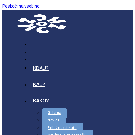
Peskoči na vsebino
KDAJ?
KAJ?
KAKO?
Galerija
Novice
Priložnosti zate