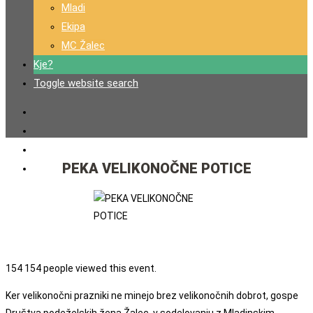
Mladi
Ekipa
MC Žalec
Kje?
Toggle website search
PEKA VELIKONOČNE POTICE
154
154 people viewed this event.
Ker velikonočni prazniki ne minejo brez velikonočnih dobrot, gospe
Društva podeželskih žena Žalec, v sodelovanju z Mladinskim