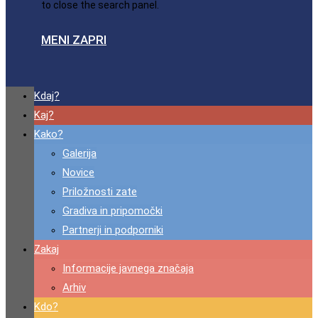
to close the search panel.
MENI
ZAPRI
Kdaj?
Kaj?
Kako?
Galerija
Novice
Priložnosti zate
Gradiva in pripomočki
Partnerji in podporniki
Zakaj
Informacije javnega značaja
Arhiv
Kdo?