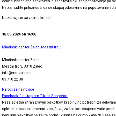
celotni nabor lepo zaokrožen in zagotavlja okusno popotovanje po svet
Ne zamudite priložnosti, da se skupaj odpravimo na popotovanje združ
Na zdravje in se vidimo kmalu!
18.05.2024 ob 16:00
Mladinski center Žalec, Mestni trg 3
Mladinski center Žalec
Mestni trg 3, 3310 Žalec
info@mc-zalec.si
03 710 22 30
Naroči se na novice
Facebook-f
Instagram
Tiktok
Snapchat
Naša spletna stran zraven piškotkov, ki so nujno potrebni za delovanj
spletnih strani in nenehne izboljšave, za kar potrebujemo vaše pred
nenujnih piškotkov ne želite podati, kliknite na gumb ZAVRNI. Vaše že 