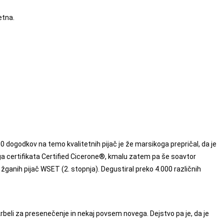
etna.
700 dogodkov na temo kvalitetnih pijač je že marsikoga prepričal, da je
ga certifikata Certified Cicerone®, kmalu zatem pa še soavtor
 žganih pijač WSET (2. stopnja). Degustiral preko 4.000 različnih
krbeli za presenečenje in nekaj povsem novega. Dejstvo pa je, da je