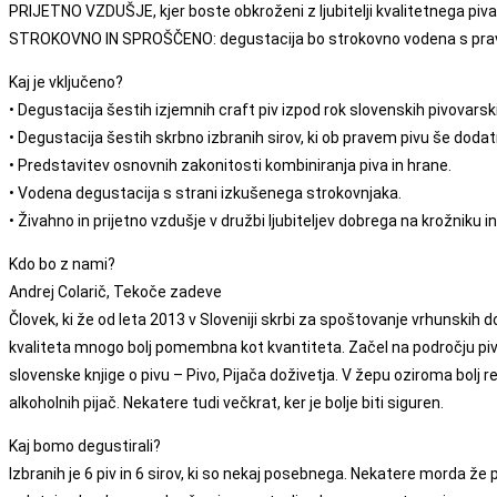
PRIJETNO VZDUŠJE, kjer boste obkroženi z ljubitelji kvalitetnega piva
STROKOVNO IN SPROŠČENO: degustacija bo strokovno vodena s pravšnj
Kaj je vključeno?
• Degustacija šestih izjemnih craft piv izpod rok slovenskih pivovarsk
• Degustacija šestih skrbno izbranih sirov, ki ob pravem pivu še dodat
• Predstavitev osnovnih zakonitosti kombiniranja piva in hrane.
• Vodena degustacija s strani izkušenega strokovnjaka.
• Živahno in prijetno vzdušje v družbi ljubiteljev dobrega na krožniku i
Kdo bo z nami?
Andrej Colarič, Tekoče zadeve
Človek, ki že od leta 2013 v Sloveniji skrbi za spoštovanje vrhunskih d
kvaliteta mnogo bolj pomembna kot kvantiteta. Začel na področju piv
slovenske knjige o pivu – Pivo, Pijača doživetja. V žepu oziroma bolj 
alkoholnih pijač. Nekatere tudi večkrat, ker je bolje biti siguren.
Kaj bomo degustirali?
Izbranih je 6 piv in 6 sirov, ki so nekaj posebnega. Nekatere morda že