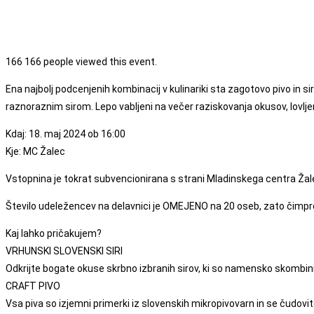
166
166 people viewed this event.
Ena najbolj podcenjenih kombinacij v kulinariki sta zagotovo pivo in si
raznoraznim sirom. Lepo vabljeni na večer raziskovanja okusov, lovljen
Kdaj: 18. maj 2024 ob 16:00
Kje: MC Žalec
Vstopnina je tokrat subvencionirana s strani Mladinskega centra Žalec 
Število udeležencev na delavnici je OMEJENO na 20 oseb, zato čimpr
Kaj lahko pričakujem?
VRHUNSKI SLOVENSKI SIRI
Odkrijte bogate okuse skrbno izbranih sirov, ki so namensko skombin
CRAFT PIVO
Vsa piva so izjemni primerki iz slovenskih mikropivovarn in se čudovit