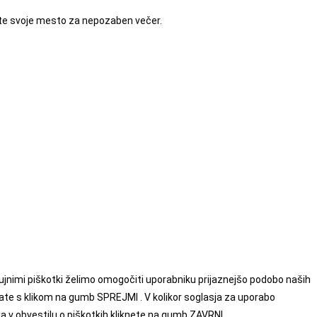
vite svoje mesto za nepozaben večer.
enujnimi piškotki želimo omogočiti uporabniku prijaznejšo podobo naših
date s klikom na gumb SPREJMI . V kolikor soglasja za uporabo
da v obvestilu o piškotkih kliknete na gumb ZAVRNI .