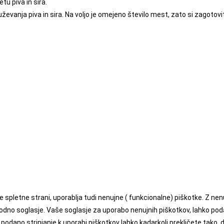
u piva in sira.
evanja piva in sira. Na voljo je omejeno število mest, zato si zagoto
e spletne strani, uporablja tudi nenujne ( funkcionalne) piškotke. Z n
hodno soglasje. Vaše soglasje za uporabo nenujnih piškotkov, lahko po
podano strinjanje k uporabi piškotkov lahko kadarkoli prekličete tako, 