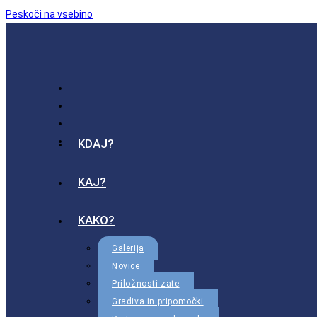
Peskoči na vsebino
KDAJ?
KAJ?
KAKO?
Galerija
Novice
Priložnosti zate
Gradiva in pripomočki