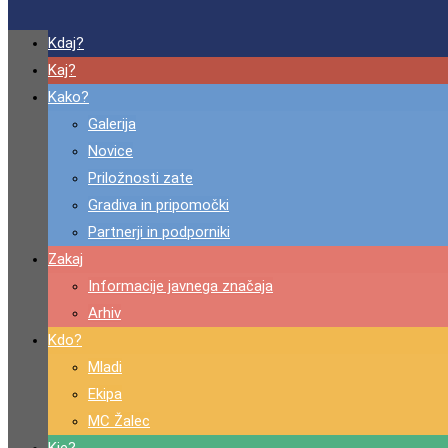
Kdaj?
Kaj?
Kako?
Galerija
Novice
Priložnosti zate
Gradiva in pripomočki
Partnerji in podporniki
Zakaj
Informacije javnega značaja
Arhiv
Kdo?
Mladi
Ekipa
MC Žalec