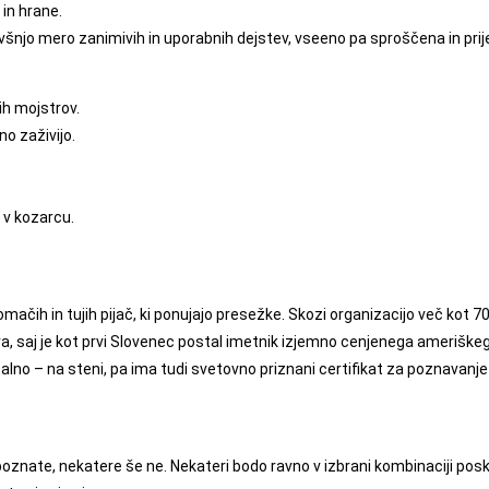
 in hrane.
o mero zanimivih in uporabnih dejstev, vseeno pa sproščena in prij
ih mojstrov.
no zaživijo.
n v kozarcu.
omačih in tujih pijač, ki ponujajo presežke. Skozi organizacijo več kot 
a, saj je kot prvi Slovenec postal imetnik izjemno cenjenega ameriške
realno – na steni, pa ima tudi svetovno priznani certifikat za poznavanje
 poznate, nekatere še ne. Nekateri bodo ravno v izbrani kombinaciji pos