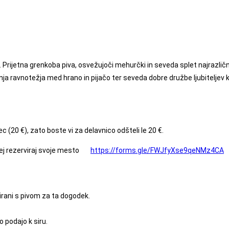
r. Prijetna grenkoba piva, osvežujoči mehurčki in seveda splet najrazličn
ja ravnotežja med hrano in pijačo ter seveda dobre družbe ljubiteljev k
(20 €), zato boste vi za delavnico odšteli le 20 €.
ej rezerviraj svoje mesto
https://forms.gle/FWJfyXse9qeNMz4CA
irani s pivom za ta dogodek.
o podajo k siru.