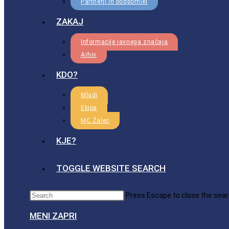
Partnerji in podporniki
ZAKAJ
Informacije javnega značaja
Arhiv
KDO?
Mladi
Ekipa
MC Žalec
KJE?
TOGGLE WEBSITE SEARCH
Press Escape to close the sear
MENI
ZAPRI