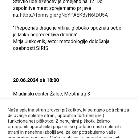
Število udeležencev je omejeno na 12. Do
zapolnitve mest sprejemamo prijave
na:
https://forms.gle/gNqYPAEKByN6tDU5A
“Prepoznati druge je vrlina, globoko spoznati sebe
je lahko neprecenljiva dobrina”.
Mitja Jurkovnik, avtor metodologije določanja
osebnosti SIRIS
20.06.2024 ob 18:00
Mladinski center Žalec, Mestni trg 3
Naša spletna stran zraven piškotkov, ki so nujno potrebni za
delovanje spletne strani, uporablja tudi nenujne (
funkcionalne) piškotke. Z nenujnimi piškotki želimo
omogočiti uporabniku prijaznejšo podobo naših spletnih
strani in nenehne izboljšave, za kar potrebujemo vaše
predhodno soglasje. Vaše soglasje za uporabo nenujnih