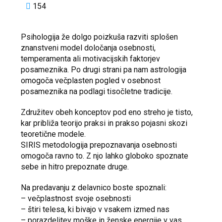
154
Psihologija že dolgo poizkuša razviti splošen
znanstveni model določanja osebnosti,
temperamenta ali motivacijskih faktorjev
posameznika. Po drugi strani pa nam astrologija
omogoča večplasten pogled v osebnost
posameznika na podlagi tisočletne tradicije.
Združitev obeh konceptov pod eno streho je tisto,
kar približa teorijo praksi in prakso pojasni skozi
teoretične modele.
SIRIS metodologija prepoznavanja osebnosti
omogoča ravno to. Z njo lahko globoko spoznate
sebe in hitro prepoznate druge.
Na predavanju z delavnico boste spoznali:
– večplastnost svoje osebnosti
– štiri telesa, ki bivajo v vsakem izmed nas
– porazdelitev moške in ženske energije v vas