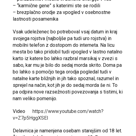
– “karmične gene” s katerimi ste se rodili
– brezplačno orodje za vpogled v osebnostne
lastnosti posamenika
Vsak udeleženec bo potreboval vsaj datum in kraj
svojega rojstva (najboljše pa tudi uro rojstva) in
mobilni telefon z dostopom do interneta. Na licu
mesta bo tako pridobil tudi vpogled v lastno natalno
karto iz katere bo lahko razbral marsikaj v zvezi s
sabo, kar mu je bilo do sedaj morda skrito. Doma pa
bo lahko s pomočjo tega orodja pogledal tudi v
natalne karte bližnjih in jih tako spoznal, razumel in
sprejel na način, kot jih je do sedaj morda še ni. To
pa odpira nove razsežnosti povezovanja s tistimi, ki
nam veliko pomenijo.
Video
https://www.youtube.com/watch?
v=Z7p5HggXSEI
Delavnica je namenjena osebam starejšim od 18 let.