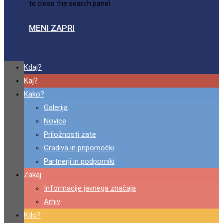
to close the search panel.
MENI
ZAPRI
Kdaj?
Kaj?
Kako?
Galerija
Novice
Priložnosti zate
Gradiva in pripomočki
Partnerji in podporniki
Zakaj
Informacije javnega značaja
Arhiv
Kdo?