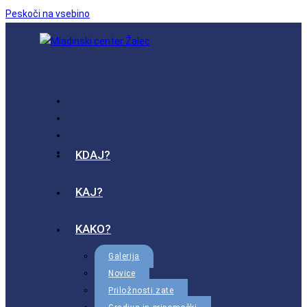
Peskoči na vsebino
KDAJ?
KAJ?
KAKO?
Galerija
Novice
Priložnosti zate