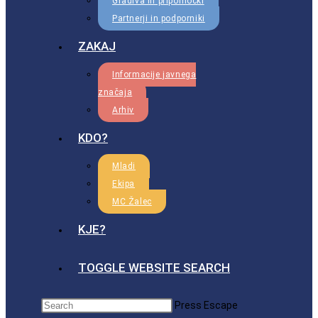
Gradiva in pripomočki
Partnerji in podporniki
ZAKAJ
Informacije javnega
značaja
Arhiv
KDO?
Mladi
Ekipa
MC Žalec
KJE?
TOGGLE WEBSITE SEARCH
Press Escape