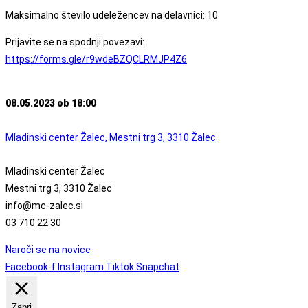
Maksimalno število udeležencev na delavnici: 10
Prijavite se na spodnji povezavi:
https://forms.gle/r9wdeBZQCLRMJP4Z6
08.05.2023 ob 18:00
Mladinski center Žalec, Mestni trg 3, 3310 Žalec
Mladinski center Žalec
Mestni trg 3, 3310 Žalec
info@mc-zalec.si
03 710 22 30
Naroči se na novice
Facebook-f
Instagram
Tiktok
Snapchat
Zapri