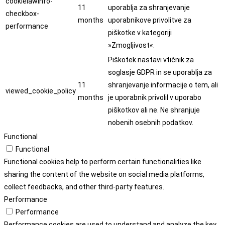
cookielawinfo-
11
uporablja za shranjevanje
checkbox-
months
uporabnikove privolitve za
performance
piškotke v kategoriji
»Zmogljivost«.
Piškotek nastavi vtičnik za
soglasje GDPR in se uporablja za
11
shranjevanje informacije o tem, ali
viewed_cookie_policy
months
je uporabnik privolil v uporabo
piškotkov ali ne. Ne shranjuje
nobenih osebnih podatkov.
Functional
Functional
Functional cookies help to perform certain functionalities like
sharing the content of the website on social media platforms,
collect feedbacks, and other third-party features.
Performance
Performance
Performance cookies are used to understand and analyze the key