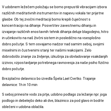
V udobnem ležečem položaju se bomo prepustili vibracijam izbora
različnih meditativnih instrumentov in napevu vokala ter prijetne
glasbe. Ob tej zvočni meditaciji bomo krepili čuječnost s
koncentracijo na dihanje. Posvetitev zavestnemu dihanju in
izvajanje različnih enostavnih tehnik dihanja deluje blagodejno, hitro
in učinkovito na naš živčni sistem in posledično na vsesplošno
dobro počutje. S tem osvajamo nadzor nad samim seboj, svojimi
miselnimi in čustvenimi stanji ter našimi reakcijami. Zelo
dobrodošlo znanje za življenje, izkušnja za obvladovanje vsakdanjih
izzivov, vzpostavljanje potrebnega ravnovesja za naše psiho fizično
dobro počutje.
Brezplačno delavnico bo izvedla Špela Lael Cvetko. Trajanje
delavnice: 1h in 10 min
S seboj prinesite vodo za pitje, udobno podlago za ležanje npr. joga
podlogo in debelejšo deko ali dve, blazinico za pod glavo in bodite
oblečeni v udobna oblačila.