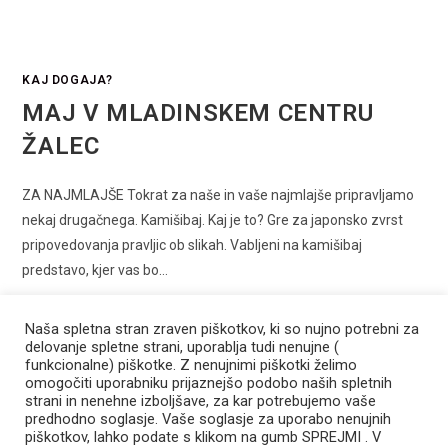
KAJ DOGAJA?
MAJ V MLADINSKEM CENTRU
ŽALEC
ZA NAJMLAJŠE Tokrat za naše in vaše najmlajše pripravljamo
nekaj drugačnega. Kamišibaj. Kaj je to? Gre za japonsko zvrst
pripovedovanja pravljic ob slikah. Vabljeni na kamišibaj
predstavo, kjer vas bo…
0 COMMENTS
16 MAJA, 2023
Naša spletna stran zraven piškotkov, ki so nujno potrebni za
delovanje spletne strani, uporablja tudi nenujne (
funkcionalne) piškotke. Z nenujnimi piškotki želimo
omogočiti uporabniku prijaznejšo podobo naših spletnih
strani in nenehne izboljšave, za kar potrebujemo vaše
predhodno soglasje. Vaše soglasje za uporabo nenujnih
Mladinski center Žalec
piškotkov, lahko podate s klikom na gumb SPREJMI . V