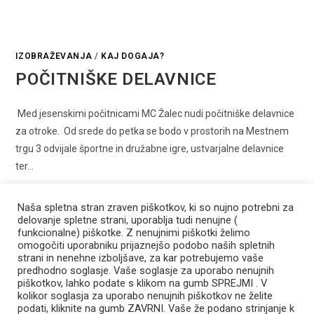
IZOBRAŽEVANJA
/
KAJ DOGAJA?
POČITNIŠKE DELAVNICE
Med jesenskimi počitnicami MC Žalec nudi počitniške delavnice
za otroke. Od srede do petka se bodo v prostorih na Mestnem
trgu 3 odvijale športne in družabne igre, ustvarjalne delavnice
ter…
0 COMMENTS
17 OKTOBRA, 2022
Naša spletna stran zraven piškotkov, ki so nujno potrebni za
delovanje spletne strani, uporablja tudi nenujne (
funkcionalne) piškotke. Z nenujnimi piškotki želimo
omogočiti uporabniku prijaznejšo podobo naših spletnih
strani in nenehne izboljšave, za kar potrebujemo vaše
predhodno soglasje. Vaše soglasje za uporabo nenujnih
Mladinski center Žalec
piškotkov, lahko podate s klikom na gumb SPREJMI . V
Mestni trg 3, 3310 Žalec
kolikor soglasja za uporabo nenujnih piškotkov ne želite
info@mc-zalec.si
podati, kliknite na gumb ZAVRNI. Vaše že podano strinjanje k