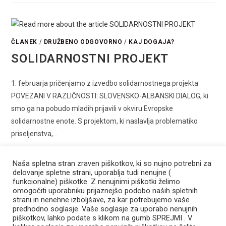
ČLANEK
/
DRUŽBENO ODGOVORNO
/
KAJ DOGAJA?
SOLIDARNOSTNI PROJEKT
1. februarja pričenjamo z izvedbo solidarnostnega projekta
POVEZANI V RAZLIČNOSTI: SLOVENSKO-ALBANSKI DIALOG, ki
smo ga na pobudo mladih prijavili v okviru Evropske
solidarnostne enote. S projektom, ki naslavlja problematiko
priseljenstva,…
0 COMMENTS
22 JANUARJA, 2024
Naša spletna stran zraven piškotkov, ki so nujno potrebni za
delovanje spletne strani, uporablja tudi nenujne (
funkcionalne) piškotke. Z nenujnimi piškotki želimo
omogočiti uporabniku prijaznejšo podobo naših spletnih
strani in nenehne izboljšave, za kar potrebujemo vaše
predhodno soglasje. Vaše soglasje za uporabo nenujnih
Mladinski center Žalec
piškotkov, lahko podate s klikom na gumb SPREJMI . V
Mestni trg 3, 3310 Žalec