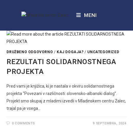
MENI
DRUŽBENO ODGOVORNO
/
KAJ DOGAJA?
/
UNCATEGORIZED
REZULTATI SOLIDARNOSTNEGA
PROJEKTA
Pred vami je knjižica, ki je nastala v okviru solidarnostnega
projekta “Povezani v različnosti: slovensko-albanski dialog”.
Projekt smo skupaj z mladimi izvedli v Mladinskem centru Žalec,
trajal pa je vsega…
0 COMMENTS
9 SEPTEMBRA, 2024