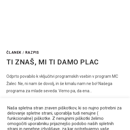
ČLANEK
/
RAZPIS
TI ZNAŠ, MI TI DAMO PLAC
Odprto povabilo k vključitvi programskih vsebin v program MC
Žalec Ne, ni nam še dovolj, in še kmalu nam ne bo! Našega
programa za mlade seveda. Vemo pa, da ena…
0 COMMENTS
22 JUNIJA, 2026
Naša spletna stran zraven piškotkov, ki so nujno potrebni za
delovanje spletne strani, uporablja tudi nenujne (
funkcionalne) piškotke. Z nenujnimi piškotki želimo
omogočiti uporabniku prijaznejšo podobo naših spletnih
strani in nenehne izboljšave, za kar potrebujemo vaše