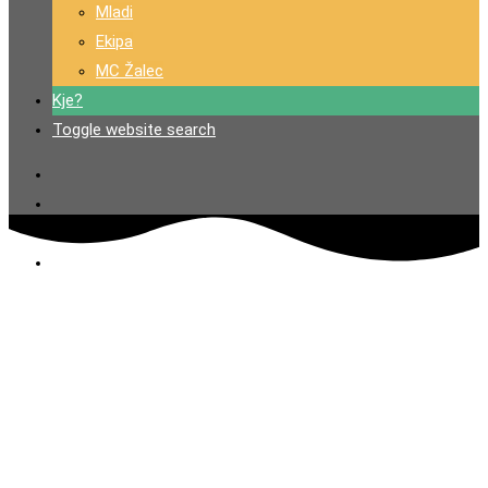
Mladi
Ekipa
MC Žalec
Kje?
Toggle website search