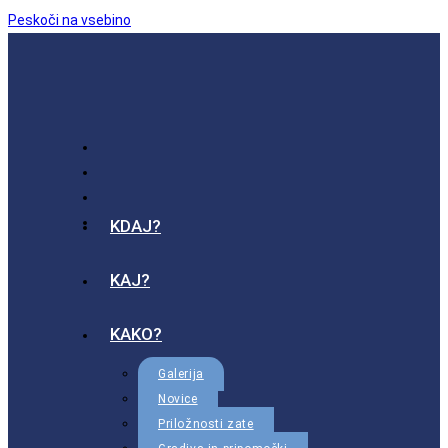
Peskoči na vsebino
KDAJ?
KAJ?
KAKO?
Galerija
Novice
Priložnosti zate