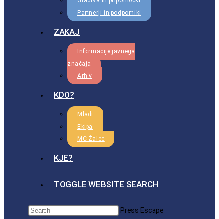
Gradiva in pripomočki
Partnerji in podporniki
ZAKAJ
Informacije javnega
značaja
Arhiv
KDO?
Mladi
Ekipa
MC Žalec
KJE?
TOGGLE WEBSITE SEARCH
Press Escape