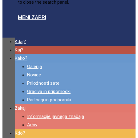
to close the search panel.
MENI
ZAPRI
Kdaj?
Kaj?
Kako?
Galerija
Novice
Priložnosti zate
Gradiva in pripomočki
Partnerji in podporniki
Zakaj
Informacije javnega značaja
Arhiv
Kdo?