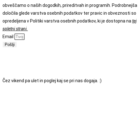
obveščamo o naših dogodkih, prireditvah in programih. Podrobnejša
določila glede varstva osebnih podatkov ter pravic in obveznosti so
opredeljena v Politiki varstva osebnih podatkov, ki je dostopna na
tej
spletni strani.
Email
Pošlji
ODPRTI SMO OD PONEDELJKA DO PETKA
MED
7.00 IN 18.00. SE VIDIMO!
Čez vikend pa ulet in poglej kaj se pri nas dogaja. :)