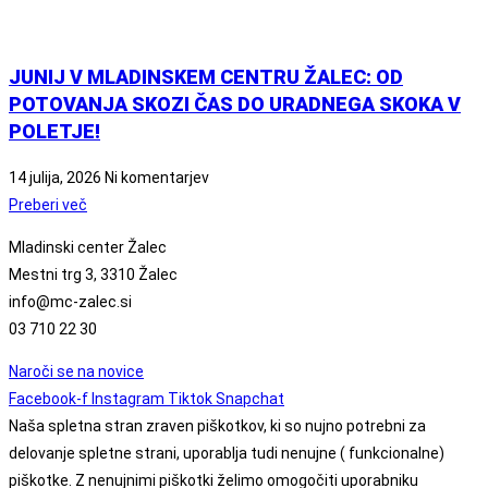
JUNIJ V MLADINSKEM CENTRU ŽALEC: OD
POTOVANJA SKOZI ČAS DO URADNEGA SKOKA V
POLETJE!
14 julija, 2026
Ni komentarjev
Preberi več
Mladinski center Žalec
Mestni trg 3, 3310 Žalec
info@mc-zalec.si
03 710 22 30
Naroči se na novice
Facebook-f
Instagram
Tiktok
Snapchat
Naša spletna stran zraven piškotkov, ki so nujno potrebni za
delovanje spletne strani, uporablja tudi nenujne ( funkcionalne)
piškotke. Z nenujnimi piškotki želimo omogočiti uporabniku