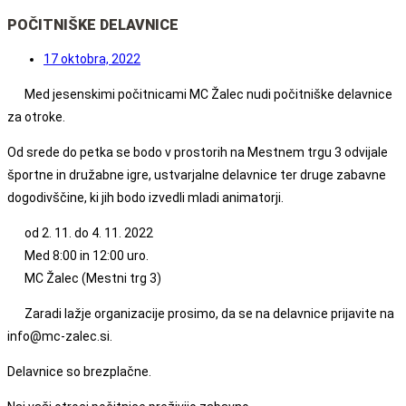
POČITNIŠKE DELAVNICE
17 oktobra, 2022
Med jesenskimi počitnicami MC Žalec nudi počitniške delavnice
za otroke.
Od srede do petka se bodo v prostorih na Mestnem trgu 3 odvijale
športne in družabne igre, ustvarjalne delavnice ter druge zabavne
dogodivščine, ki jih bodo izvedli mladi animatorji.
od 2. 11. do 4. 11. 2022
Med 8:00 in 12:00 uro.
MC Žalec (Mestni trg 3)
Zaradi lažje organizacije prosimo, da se na delavnice prijavite na
info@mc-zalec.si.
Delavnice so brezplačne.