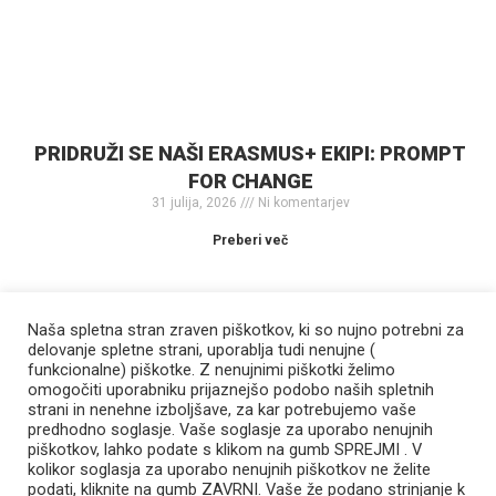
PRIDRUŽI SE NAŠI ERASMUS+ EKIPI: PROMPT
FOR CHANGE
31 julija, 2026
Ni komentarjev
Preberi več
Naša spletna stran zraven piškotkov, ki so nujno potrebni za
delovanje spletne strani, uporablja tudi nenujne (
funkcionalne) piškotke. Z nenujnimi piškotki želimo
omogočiti uporabniku prijaznejšo podobo naših spletnih
strani in nenehne izboljšave, za kar potrebujemo vaše
predhodno soglasje. Vaše soglasje za uporabo nenujnih
piškotkov, lahko podate s klikom na gumb SPREJMI . V
kolikor soglasja za uporabo nenujnih piškotkov ne želite
podati, kliknite na gumb ZAVRNI. Vaše že podano strinjanje k