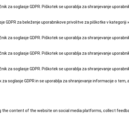
čnik za soglasje GDPR. Piškotek se uporablja za shranjevanje uporabnikov
je GDPR za beleženje uporabnikove privolitve za piškotke v kategoriji 
čnik za soglasje GDPR. Piškotek se uporablja za shranjevanje uporabniko
čnik za soglasje GDPR. Piškotek se uporablja za shranjevanje uporabnikov
čnik za soglasje GDPR. Piškotek se uporablja za shranjevanje uporabniko
k za soglasje GDPR in se uporablja za shranjevanje informacije o tem, ali
ng the content of the website on social media platforms, collect feedb