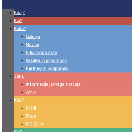
Kdaj?
Kaj?
Kako?
Galerija
Novice
Priložnosti zate
Gradiva in pripomočki
Partnerji in podporniki
Zakaj
Informacije javnega značaja
Arhiv
Kdo?
Mladi
Ekipa
MC Žalec