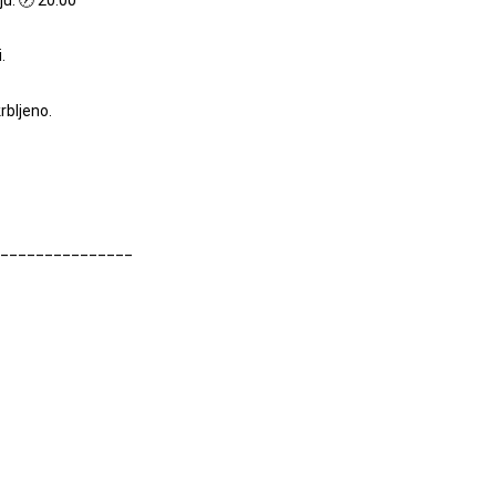
u. 🕖 20.00
.
rbljeno.
_______________