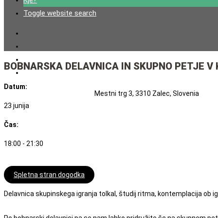
Kje?
Toggle website search
BOBNARSKA DELAVNICA IN SKUPNO PETJE V
Datum:
Mestni trg 3, 3310 Zalec, Slovenia
23 junija
Čas:
18:00 - 21:30
Spletna stran dogodka
Delavnica skupinskega igranja tolkal, študij ritma, kontemplacija ob igra