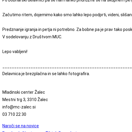
Po bobnarski delavnici pa se nam lahko pridružite še na skupnem petj
Začutimo ritem, dojemimo kako smo lahko lepo podprti, videni, slišani
Predznanje igranja in petja ni potrebno. Za bobne pa je prav tako posk
V sodelovanju z Društvom MUC.
Lepo vabljeni!
_______________________________________________________
Delavnica je brezplačna in se lahko fotografira.
Mladinski center Žalec
Mestni trg 3, 3310 Žalec
info@mc-zalec.si
03 710 22 30
Naroči se na novice