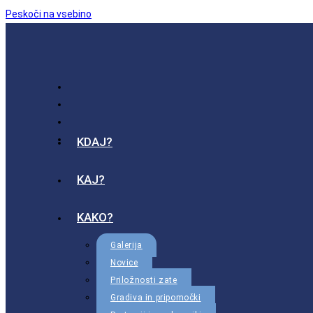
Peskoči na vsebino
KDAJ?
KAJ?
KAKO?
Galerija
Novice
Priložnosti zate
Gradiva in pripomočki