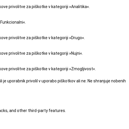
e privolitve za piškotke v kategoriji »Analitika«.
»Funkcionalni«.
ve privolitve za piškotke v kategoriji »Drugo«.
e privolitve za piškotke v kategoriji »Nujni«.
ve privolitve za piškotke v kategoriji »Zmogljivost«.
 je uporabnik privolil v uporabo piškotkov ali ne. Ne shranjuje nobenih
acks, and other third-party features.