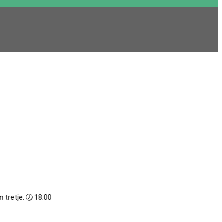
n tretje. 🕖 18.00