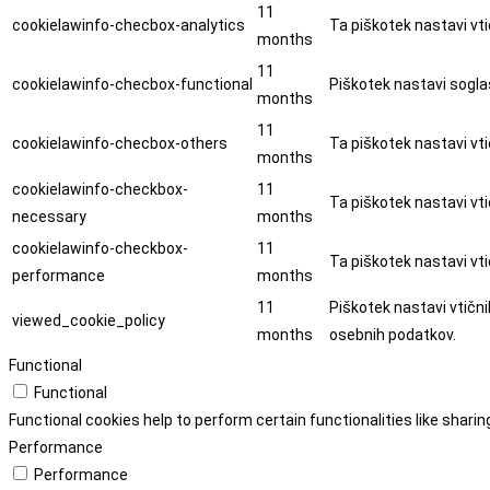
11
cookielawinfo-checbox-analytics
Ta piškotek nastavi vti
months
11
cookielawinfo-checbox-functional
Piškotek nastavi soglas
months
11
cookielawinfo-checbox-others
Ta piškotek nastavi vti
months
cookielawinfo-checkbox-
11
Ta piškotek nastavi vti
necessary
months
cookielawinfo-checkbox-
11
Ta piškotek nastavi vti
performance
months
11
Piškotek nastavi vtični
viewed_cookie_policy
months
osebnih podatkov.
Functional
Functional
Functional cookies help to perform certain functionalities like shari
Performance
Performance