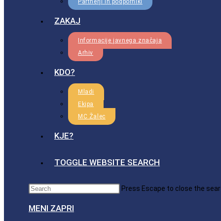
Partnerji in podporniki
ZAKAJ
Informacije javnega značaja
Arhiv
KDO?
Mladi
Ekipa
MC Žalec
KJE?
TOGGLE WEBSITE SEARCH
Press Escape to close the sear
MENI
ZAPRI