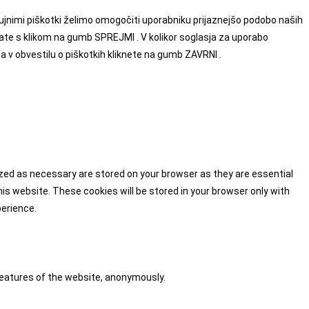
enujnimi piškotki želimo omogočiti uporabniku prijaznejšo podobo naših
date s klikom na gumb SPREJMI . V kolikor soglasja za uporabo
da v obvestilu o piškotkih kliknete na gumb ZAVRNI .
ized as necessary are stored on your browser as they are essential
is website. These cookies will be stored in your browser only with
perience.
 features of the website, anonymously.