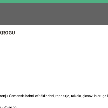
 KROGU
nju. Šamanski bobni, afriški bobni, ropotulje, tolkala, glasovi in drugo i