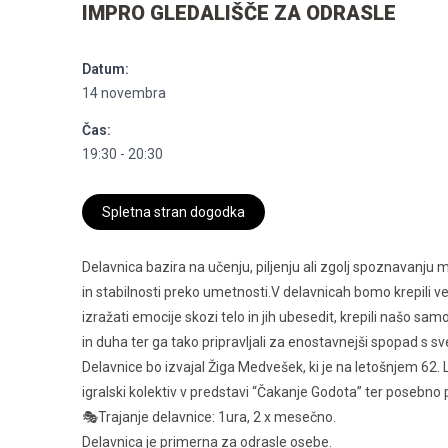
IMPRO GLEDALIŠČE ZA ODRASLE
Datum:
14 novembra
Čas:
19:30 - 20:30
Spletna stran dogodka
Delavnica bazira na učenju, piljenju ali zgolj spoznavan
in stabilnosti preko umetnosti.V delavnicah bomo krepili veš
izražati emocije skozi telo in jih ubesedit, krepili našo s
in duha ter ga tako pripravljali za enostavnejši spopad s 
Delavnice bo izvajal Žiga Medvešek, ki je na letošnjem 62. 
igralski kolektiv v predstavi “Čakanje Godota” ter posebno pr
🎭Trajanje delavnice: 1ura, 2 x mesečno.
Delavnica je primerna za odrasle osebe.