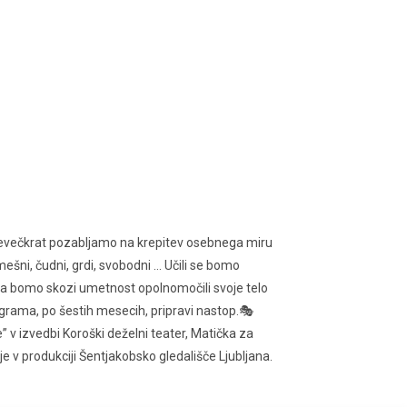
prevečkrat pozabljamo na krepitev osebnega miru
mešni, čudni, grdi, svobodni … Učili se bomo
em pa bomo skozi umetnost opolnomočili svoje telo
ograma, po šestih mesecih, pripravi nastop.🎭
” v izvedbi Koroški deželni teater, Matička za
oje v produkciji Šentjakobsko gledališče Ljubljana.