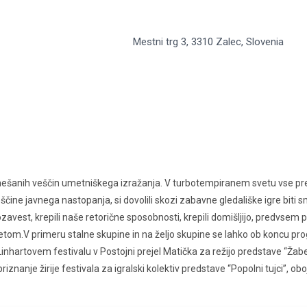
Mestni trg 3, 3310 Zalec, Slovenia
ju mešanih veščin umetniškega izražanja. V turbotempiranem svetu vse 
čine javnega nastopanja, si dovolili skozi zabavne gledališke igre biti s
amozavest, krepili naše retorične sposobnosti, krepili domišljijo, predvs
svetom.V primeru stalne skupine in na željo skupine se lahko ob koncu pr
Linhartovem festivalu v Postojni prejel Matička za režijo predstave “Žabe
iznanje žirije festivala za igralski kolektiv predstave “Popolni tujci”, ob