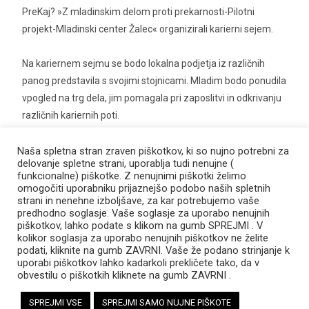
PreKaj? »Z mladinskim delom proti prekarnosti-Pilotni
projekt-Mladinski center Žalec« organizirali karierni sejem.
Na kariernem sejmu se bodo lokalna podjetja iz različnih
panog predstavila s svojimi stojnicami. Mladim bodo ponudila
vpogled na trg dela, jim pomagala pri zaposlitvi in odkrivanju
različnih kariernih poti.
Udeležili se boste lahko tudi predavanj, ki vam bodo
Naša spletna stran zraven piškotkov, ki so nujno potrebni za
delovanje spletne strani, uporablja tudi nenujne (
pomagala pri zaposlitvi.
funkcionalne) piškotke. Z nenujnimi piškotki želimo
omogočiti uporabniku prijaznejšo podobo naših spletnih
strani in nenehne izboljšave, za kar potrebujemo vaše
13.00-14.00
predhodno soglasje. Vaše soglasje za uporabo nenujnih
Kako z življenjepisom?
piškotkov, lahko podate s klikom na gumb SPREJMI . V
16.00-17.00
kolikor soglasja za uporabo nenujnih piškotkov ne želite
podati, kliknite na gumb ZAVRNI. Vaše že podano strinjanje k
Kaj pa kompetence?
uporabi piškotkov lahko kadarkoli prekličete tako, da v
obvestilu o piškotkih kliknete na gumb ZAVRNI .
Želiš predstaviti svoje podjetje ali obrt na sejmu? Prijavi se:
SPREJMI VSE
SPREJMI SAMO NUJNE PIŠKOTE
https://forms.gle/PK1YxsWitoNZTjb99