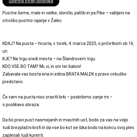
Spletna stran dogodka
Pustne šeme, male in velike, slončki, palčki in pa Pike – vabljeni na
otroško pustno rajanje v Žalec.
KDAJ? Na pusta – hrusta, v torek, 4. marca 2025, s pričetkom ob 16.
uri.
KJE? Na trgu sredi mesta – na Šlandrovem trgu.
KDO VSE BO TAM? Mi, vi, in oni ter baloni!
Zabavala vas bosta ena in edina BRATA MALEK s pravo cirkuško
predstavo.
Če vam na pusta niso zrastli brki – poskrbimo zanje mi –
s poslikavo obraza.
Da bo pravi pust nasmejanih in mastnih ust, bodo za vas na voljo
tudi brezplačni krofi in da vse bo kot se šika bodo na koncu svoj ples
zaplesali tudi kurenti.