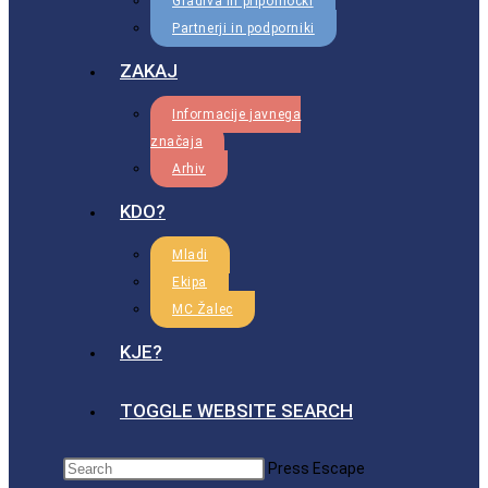
Gradiva in pripomočki
Partnerji in podporniki
ZAKAJ
Informacije javnega
značaja
Arhiv
KDO?
Mladi
Ekipa
MC Žalec
KJE?
TOGGLE WEBSITE SEARCH
Press Escape