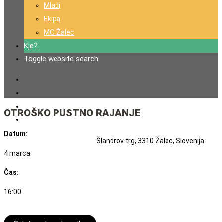
Mladi
Ekipa
MC Žalec
Kje?
Toggle website search
OTROŠKO PUSTNO RAJANJE
Datum:
Šlandrov trg, 3310 Žalec, Slovenija
4 marca
Čas:
16:00