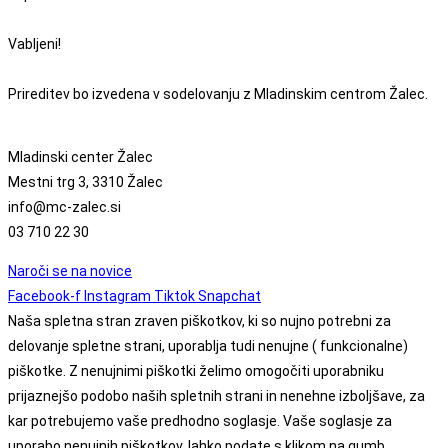
Vabljeni!
Prireditev bo izvedena v sodelovanju z Mladinskim centrom Žalec.
Mladinski center Žalec
Mestni trg 3, 3310 Žalec
info@mc-zalec.si
03 710 22 30
Naroči se na novice
Facebook-f
Instagram
Tiktok
Snapchat
Naša spletna stran zraven piškotkov, ki so nujno potrebni za
delovanje spletne strani, uporablja tudi nenujne ( funkcionalne)
piškotke. Z nenujnimi piškotki želimo omogočiti uporabniku
prijaznejšo podobo naših spletnih strani in nenehne izboljšave, za
kar potrebujemo vaše predhodno soglasje. Vaše soglasje za
uporabo nenujnih piškotkov, lahko podate s klikom na gumb