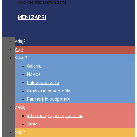
to close the search panel.
MENI
ZAPRI
Kdaj?
Kaj?
Kako?
Galerija
Novice
Priložnosti zate
Gradiva in pripomočki
Partnerji in podporniki
Zakaj
Informacije javnega značaja
Arhiv
Kdo?