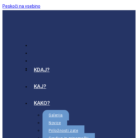
Peskoči na vsebino
KDAJ?
KAJ?
KAKO?
Galerija
Novice
Priložnosti zate