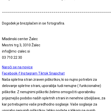
_______________________________________________________
Dogodek je brezplačen in se fotografira.
Mladinski center Žalec
Mestni trg 3, 3310 Žalec
info@mc-zalec.si
03 710 22 30
Naroči se na novice
Facebook-f
Instagram
Tiktok
Snapchat
Naša spletna stran zraven piškotkov, ki so nujno potrebni za
delovanje spletne strani, uporablja tudi nenujne ( funkcionalne)
piškotke. Z nenujnimi piškotki želimo omogočiti uporabniku
prijaznejšo podobo naših spletnih strani in nenehne izboljšave, za
kar potrebujemo vaše predhodno soglasje. Vaše soglasje za
uporabo nenujnih piškotkov, lahko podate s klikom na gumb