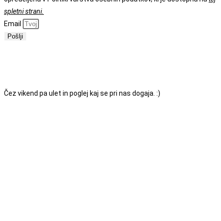
spletni strani.
Email
Pošlji
ODPRTI SMO OD PONEDELJKA DO PETKA
MED
7.00 IN 18.00. SE VIDIMO!
Čez vikend pa ulet in poglej kaj se pri nas dogaja. :)