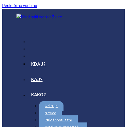
Peskoči na vsebino
KDAJ?
KAJ?
KAKO?
Galerija
Novice
Priložnosti zate