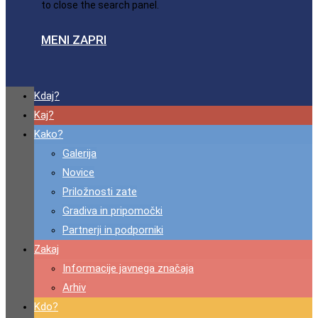
to close the search panel.
MENI
ZAPRI
Kdaj?
Kaj?
Kako?
Galerija
Novice
Priložnosti zate
Gradiva in pripomočki
Partnerji in podporniki
Zakaj
Informacije javnega značaja
Arhiv
Kdo?