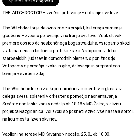
Spletna stran dogodka
THE WITCHDOCTOR – zvočno potovanje v notranje svetove.
The Witchdoctor je delovno ime za projekt, katerega namen je
glasbeno – zvočno potovanje v notranje svetove. Vsak človek
premore dostop do neskončnega bogastva duha, vstopamo skozi
vrata namena in lastnega pretoka zraka. Vstopamo v duhu
staroselskih ljudstev in domorodnih plemen, s ponižnostjo.
Vstopamo s pomočjo zvoka in giba, delovanja in preprostega
bivanja v svetem zdaj.
The Whichdoctor so zvoki primarnih inštrumentov in glasov iz
celega sveta, spleteni v orkester s pomočjo nasnemavanja.
Srečate nas lahko vsako nedeljo ob 18.18 v MC Žalec, v okviru
projekta Razgibanica. Vsi zvoki so posneti v živo, vse nastaja sproti,
na licu mesta. Izven okvirjev.
Vabljeni na teraso MC Kavarne v nedeljo, 25. 8., ob 18.30.