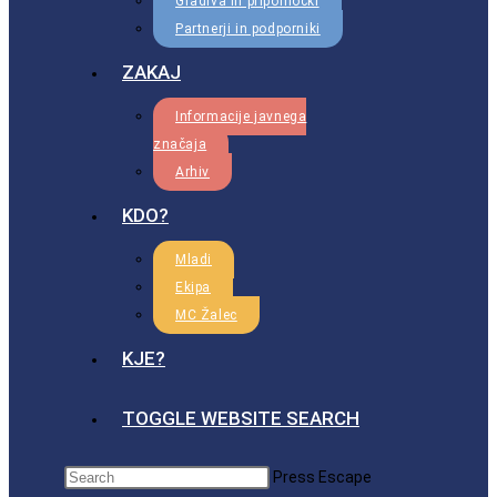
Gradiva in pripomočki
Partnerji in podporniki
ZAKAJ
Informacije javnega
značaja
Arhiv
KDO?
Mladi
Ekipa
MC Žalec
KJE?
TOGGLE WEBSITE SEARCH
Press Escape