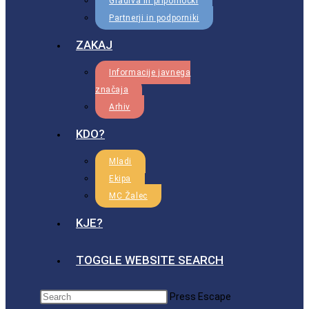
Gradiva in pripomočki
Partnerji in podporniki
ZAKAJ
Informacije javnega
značaja
Arhiv
KDO?
Mladi
Ekipa
MC Žalec
KJE?
TOGGLE WEBSITE SEARCH
Press Escape