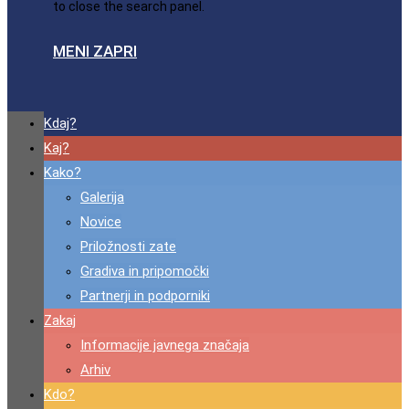
to close the search panel.
MENI
ZAPRI
Kdaj?
Kaj?
Kako?
Galerija
Novice
Priložnosti zate
Gradiva in pripomočki
Partnerji in podporniki
Zakaj
Informacije javnega značaja
Arhiv
Kdo?