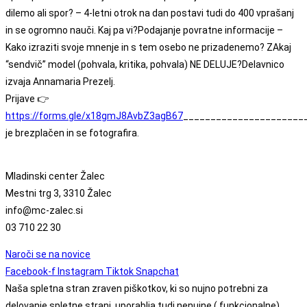
dilemo ali spor? – 4-letni otrok na dan postavi tudi do 400 vprašanj
in se ogromno nauči. Kaj pa vi?Podajanje povratne informacije –
Kako izraziti svoje mnenje in s tem osebo ne prizadenemo? ZAkaj
“sendvič” model (pohvala, kritika, pohvala) NE DELUJE?Delavnico
izvaja Annamaria Prezelj.
Prijave 👉
https://forms.gle/x18gmJ8AvbZ3agB67
______________________
je brezplačen in se fotografira.
Mladinski center Žalec
Mestni trg 3, 3310 Žalec
info@mc-zalec.si
03 710 22 30
Naroči se na novice
Facebook-f
Instagram
Tiktok
Snapchat
Naša spletna stran zraven piškotkov, ki so nujno potrebni za
delovanje spletne strani, uporablja tudi nenujne ( funkcionalne)