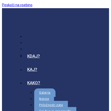
Peskoči na vsebino
KDAJ?
KAJ?
KAKO?
Galerija
Novice
Priložnosti zate