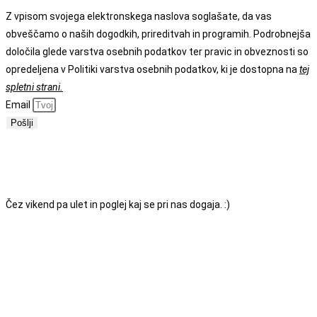
Z vpisom svojega elektronskega naslova soglašate, da vas
obveščamo o naših dogodkih, prireditvah in programih. Podrobnejša
določila glede varstva osebnih podatkov ter pravic in obveznosti so
opredeljena v Politiki varstva osebnih podatkov, ki je dostopna na
tej
spletni strani.
Email
Pošlji
ODPRTI SMO OD PONEDELJKA DO PETKA
MED
7.00 IN 18.00. SE VIDIMO!
Čez vikend pa ulet in poglej kaj se pri nas dogaja. :)