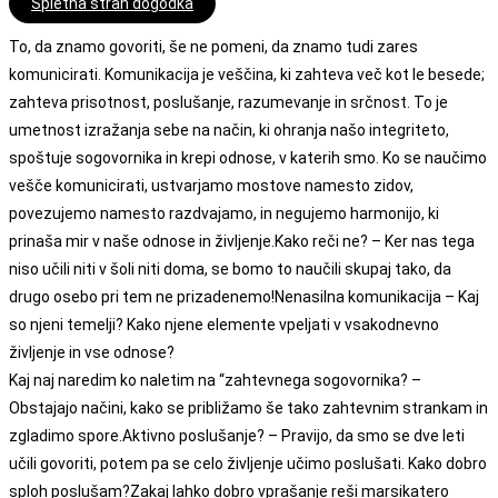
Spletna stran dogodka
To, da znamo govoriti, še ne pomeni, da znamo tudi zares
komunicirati. Komunikacija je veščina, ki zahteva več kot le besede;
zahteva prisotnost, poslušanje, razumevanje in srčnost. To je
umetnost izražanja sebe na način, ki ohranja našo integriteto,
spoštuje sogovornika in krepi odnose, v katerih smo. Ko se naučimo
vešče komunicirati, ustvarjamo mostove namesto zidov,
povezujemo namesto razdvajamo, in negujemo harmonijo, ki
prinaša mir v naše odnose in življenje.Kako reči ne? – Ker nas tega
niso učili niti v šoli niti doma, se bomo to naučili skupaj tako, da
drugo osebo pri tem ne prizadenemo!Nenasilna komunikacija – Kaj
so njeni temelji? Kako njene elemente vpeljati v vsakodnevno
življenje in vse odnose?
Kaj naj naredim ko naletim na “zahtevnega sogovornika? –
Obstajajo načini, kako se približamo še tako zahtevnim strankam in
zgladimo spore.Aktivno poslušanje? – Pravijo, da smo se dve leti
učili govoriti, potem pa se celo življenje učimo poslušati. Kako dobro
sploh poslušam?Zakaj lahko dobro vprašanje reši marsikatero