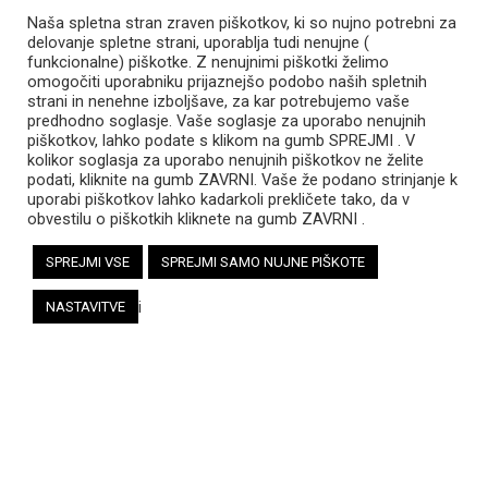
✨ rokovali s specialnimi kleščami, pinceto,
Naša spletna stran zraven piškotkov, ki so nujno potrebni za
delovanje spletne strani, uporablja tudi nenujne (
✨ spoznali postopek fugiranja in zaključevanja izdelka.
funkcionalne) piškotke. Z nenujnimi piškotki želimo
omogočiti uporabniku prijaznejšo podobo naših spletnih
strani in nenehne izboljšave, za kar potrebujemo vaše
V vseh štirih terminih boste ustvarili svoj servirni pladenj,
predhodno soglasje. Vaše soglasje za uporabo nenujnih
zato se ob prijavi zavezujete, da boste obiskali vse 4 termine.
piškotkov, lahko podate s klikom na gumb SPREJMI . V
kolikor soglasja za uporabo nenujnih piškotkov ne želite
podati, kliknite na gumb ZAVRNI. Vaše že podano strinjanje k
Delavnico bo vodila Marija Černivšek, ki že več kot 5 let
uporabi piškotkov lahko kadarkoli prekličete tako, da v
ustvarja z mozaiki in svoje bogate izkušnje z navdušenjem
obvestilu o piškotkih kliknete na gumb ZAVRNI .
tudi deli. Njena dela krasijo hiše, fasade, krožišča in številne
SPREJMI VSE
SPREJMI SAMO NUJNE PIŠKOTE
unikatne kotičke po Sloveniji. 🇸🇮
i
NASTAVITVE
🔹 Delavnica je primerna za začetnike in ljubitelje umetnosti.
🔹 Vse potrebno za delo je zagotovljeno.
🔹 Število mest je omejeno – prijave so obvezne!
📩 Prijave:
https://forms.gle/QXxh7hrMnkWRzsUk8
Vabljeni, da skupaj ustvarimo nekaj lepega! 💛