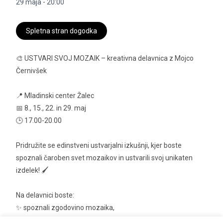
29 maja - 20:00
Spletna stran dogodka
🎨 USTVARI SVOJ MOZAIK – kreativna delavnica z Mojco
Černivšek
📍 Mladinski center Žalec
📅 8., 15., 22. in 29. maj
🕒 17.00-20.00
Pridružite se edinstveni ustvarjalni izkušnji, kjer boste
spoznali čaroben svet mozaikov in ustvarili svoj unikaten
izdelek! 🖌️
Na delavnici boste:
✨ spoznali zgodovino mozaika,
✨ se naučili osnov in različnih tehnik,