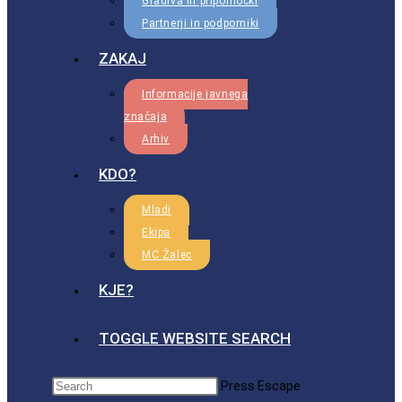
Gradiva in pripomočki
Partnerji in podporniki
ZAKAJ
Informacije javnega
značaja
Arhiv
KDO?
Mladi
Ekipa
MC Žalec
KJE?
TOGGLE WEBSITE SEARCH
Press Escape