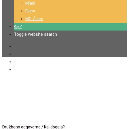
Mladi
Ekipa
MC Žalec
Kje?
Toggle website search
Družbeno odgovorno
/
Kaj dogaja?