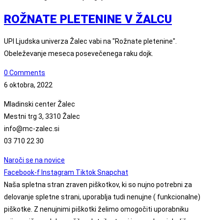
ROŽNATE PLETENINE V ŽALCU
UPI Ljudska univerza Žalec vabi na "Rožnate pletenine".
Obeleževanje meseca posevečenega raku dojk.
0 Comments
6 oktobra, 2022
Mladinski center Žalec
Mestni trg 3, 3310 Žalec
info@mc-zalec.si
03 710 22 30
Naroči se na novice
Facebook-f
Instagram
Tiktok
Snapchat
Naša spletna stran zraven piškotkov, ki so nujno potrebni za
delovanje spletne strani, uporablja tudi nenujne ( funkcionalne)
piškotke. Z nenujnimi piškotki želimo omogočiti uporabniku