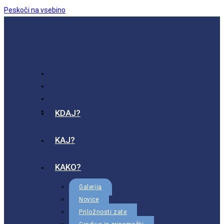
Peskoči na vsebino
KDAJ?
KAJ?
KAKO?
Galerija
Novice
Priložnosti zate