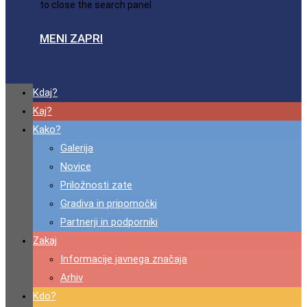
to close the search panel.
MENI
ZAPRI
Kdaj?
Kaj?
Kako?
Galerija
Novice
Priložnosti zate
Gradiva in pripomočki
Partnerji in podporniki
Zakaj
Informacije javnega značaja
Arhiv
Kdo?