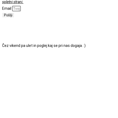
spletni strani.
Email
Pošlji
ODPRTI SMO OD PONEDELJKA DO PETKA
MED
7.00 IN 18.00. SE VIDIMO!
Čez vikend pa ulet in poglej kaj se pri nas dogaja. :)