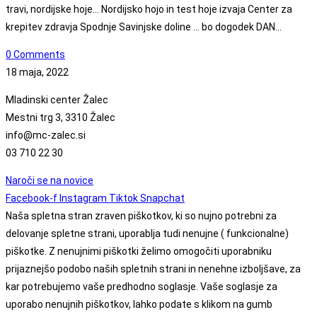
travi, nordijske hoje... Nordijsko hojo in test hoje izvaja Center za
krepitev zdravja Spodnje Savinjske doline ... bo dogodek DAN…
0 Comments
18 maja, 2022
Mladinski center Žalec
Mestni trg 3, 3310 Žalec
info@mc-zalec.si
03 710 22 30
Naroči se na novice
Facebook-f
Instagram
Tiktok
Snapchat
Naša spletna stran zraven piškotkov, ki so nujno potrebni za
delovanje spletne strani, uporablja tudi nenujne ( funkcionalne)
piškotke. Z nenujnimi piškotki želimo omogočiti uporabniku
prijaznejšo podobo naših spletnih strani in nenehne izboljšave, za
kar potrebujemo vaše predhodno soglasje. Vaše soglasje za
uporabo nenujnih piškotkov, lahko podate s klikom na gumb