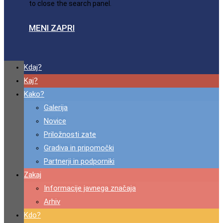
to close the search panel.
MENI
ZAPRI
Kdaj?
Kaj?
Kako?
Galerija
Novice
Priložnosti zate
Gradiva in pripomočki
Partnerji in podporniki
Zakaj
Informacije javnega značaja
Arhiv
Kdo?