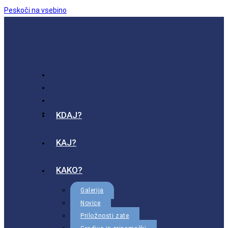
Peskoči na vsebino
KDAJ?
KAJ?
KAKO?
Galerija
Novice
Priložnosti zate