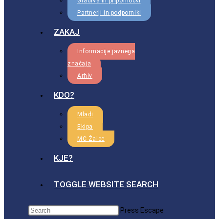
Gradiva in pripomočki
Partnerji in podporniki
ZAKAJ
Informacije javnega
značaja
Arhiv
KDO?
Mladi
Ekipa
MC Žalec
KJE?
TOGGLE WEBSITE SEARCH
Press Escape