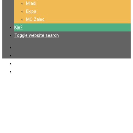
Mladi
Ekipa
MC Žalec
Kje?
Toggle website search