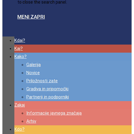
to close the search panel.
MENI
ZAPRI
Kdaj?
Kaj?
Kako?
Galerija
Novice
Priložnosti zate
Gradiva in pripomočki
Partnerji in podporniki
Zakaj
Informacije javnega značaja
Arhiv
Kdo?