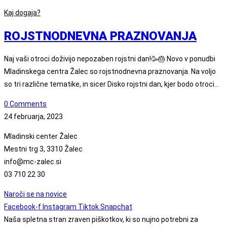
Kaj dogaja?
ROJSTNODNEVNA PRAZNOVANJA
Naj vaši otroci doživijo nepozaben rojstni dan!🥳🎂 Novo v ponudbi
Mladinskega centra Žalec so rojstnodnevna praznovanja. Na voljo
so tri različne tematike, in sicer Disko rojstni dan, kjer bodo otroci…
0 Comments
24 februarja, 2023
Mladinski center Žalec
Mestni trg 3, 3310 Žalec
info@mc-zalec.si
03 710 22 30
Naroči se na novice
Facebook-f
Instagram
Tiktok
Snapchat
Naša spletna stran zraven piškotkov, ki so nujno potrebni za