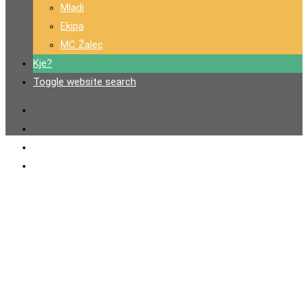
Mladi
Ekipa
MC Žalec
Kje?
Toggle website search