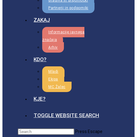
Gradiva in pripomočki
Partnerji in podporniki
ZAKAJ
Informacije javnega
značaja
Arhiv
KDO?
Mladi
Ekipa
MC Žalec
KJE?
TOGGLE WEBSITE SEARCH
Press Escape