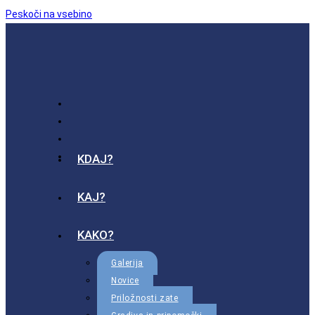
Peskoči na vsebino
KDAJ?
KAJ?
KAKO?
Galerija
Novice
Priložnosti zate