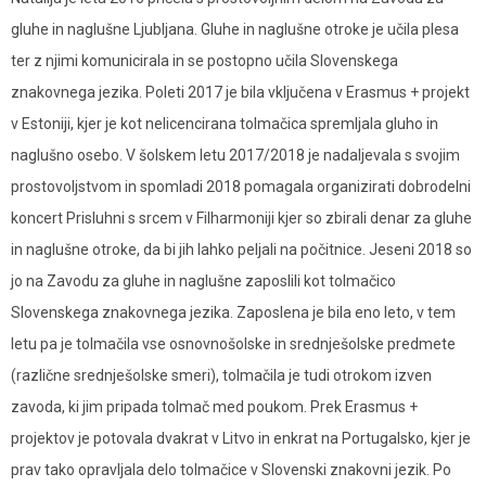
gluhe in naglušne Ljubljana. Gluhe in naglušne otroke je učila plesa
ter z njimi komunicirala in se postopno učila Slovenskega
znakovnega jezika. Poleti 2017 je bila vključena v Erasmus + projekt
v Estoniji, kjer je kot nelicencirana tolmačica spremljala gluho in
naglušno osebo. V šolskem letu 2017/2018 je nadaljevala s svojim
prostovoljstvom in spomladi 2018 pomagala organizirati dobrodelni
koncert Prisluhni s srcem v Filharmoniji kjer so zbirali denar za gluhe
in naglušne otroke, da bi jih lahko peljali na počitnice. Jeseni 2018 so
jo na Zavodu za gluhe in naglušne zaposlili kot tolmačico
Slovenskega znakovnega jezika. Zaposlena je bila eno leto, v tem
letu pa je tolmačila vse osnovnošolske in srednješolske predmete
(različne srednješolske smeri), tolmačila je tudi otrokom izven
zavoda, ki jim pripada tolmač med poukom. Prek Erasmus +
projektov je potovala dvakrat v Litvo in enkrat na Portugalsko, kjer je
prav tako opravljala delo tolmačice v Slovenski znakovni jezik. Po