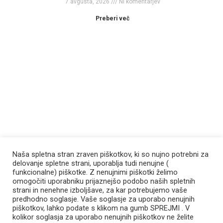
7 avgusta, 2026
Ni komentarjev
Preberi več
Naša spletna stran zraven piškotkov, ki so nujno potrebni za
delovanje spletne strani, uporablja tudi nenujne (
funkcionalne) piškotke. Z nenujnimi piškotki želimo
omogočiti uporabniku prijaznejšo podobo naših spletnih
strani in nenehne izboljšave, za kar potrebujemo vaše
predhodno soglasje. Vaše soglasje za uporabo nenujnih
piškotkov, lahko podate s klikom na gumb SPREJMI . V
kolikor soglasja za uporabo nenujnih piškotkov ne želite