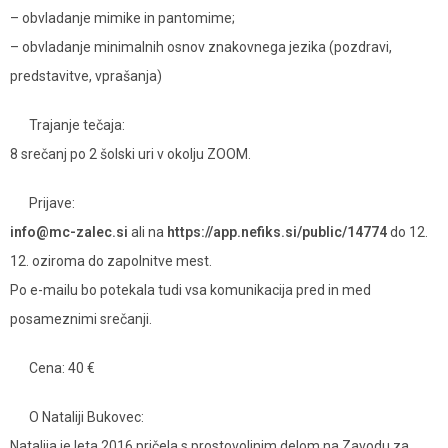
– obvladanje mimike in pantomime;
– obvladanje minimalnih osnov znakovnega jezika (pozdravi,
predstavitve, vprašanja)
Trajanje tečaja:
8 srečanj po 2 šolski uri v okolju ZOOM.
Prijave:
info@mc-zalec.si
ali na
https://app.nefiks.si/public/14774
do 12.
12. oziroma do zapolnitve mest.
Po e-mailu bo potekala tudi vsa komunikacija pred in med
posameznimi srečanji.
Cena: 40 €
O Nataliji Bukovec:
Natalija je leta 2016 pričela s prostovoljnim delom na Zavodu za