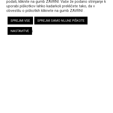
podati, kliknite na gumb ZAVRNI. Vaše že podano strinjanje k
uporabi piškotkov lahko kadarkoli prekličete tako, da v
obvestilu o piškotkih kliknete na gumb ZAVRNI .
SPREJMI VSE
SPREJMI SAMO NUJNE PIŠKOTE
i
NASTAVITVE
DIGI-WELL: MEDNARODNO USPOSABLJANJE ZA
SODOBNO MLADINSKO DELO